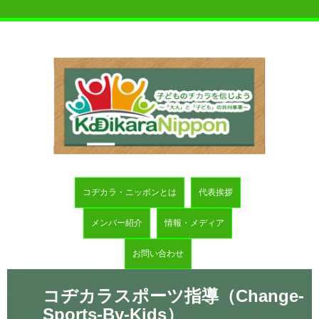
コヂカラ・ニッポンとは
代表挨拶
メンバー紹介
情報・メディア
お問い合わせ
コヂカラスポーツ指導（Change-
Sports-By-Kids）