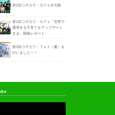
第2回コヂカラ・カフェ＠大阪
第1回コヂカラ・カフェ「世界で
通用する子育てをアップデート
する」開催レポート
第3回コヂカラ・フォト（夏）を
行いました！！
ube