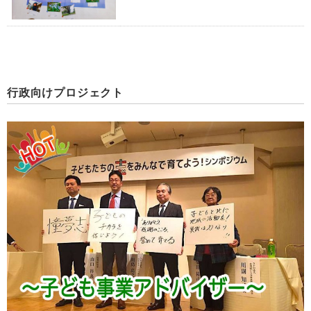
行政向けプロジェクト