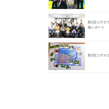
第1回コヂカ
催レポート
第3回コヂカ