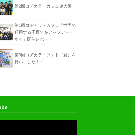
第2回コヂカラ・カフェ＠大阪
第1回コヂカラ・カフェ「世界で
通用する子育てをアップデート
する」開催レポート
第3回コヂカラ・フォト（夏）を
行いました！！
ube