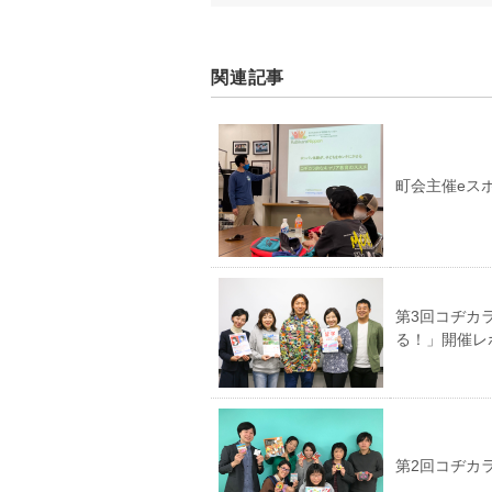
関連記事
町会主催eス
第3回コヂカ
る！」開催レ
第2回コヂカ