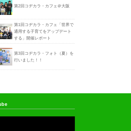
第2回コヂカラ・カフェ＠大阪
第1回コヂカラ・カフェ「世界で
通用する子育てをアップデート
する」開催レポート
第3回コヂカラ・フォト（夏）を
行いました！！
ube