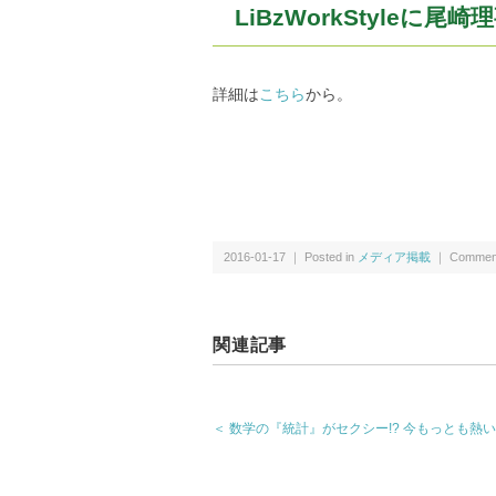
LiBzWorkStyleに尾
詳細は
こちら
から。
2016-01-17 ｜ Posted in
メディア掲載
｜
Comment
関連記事
＜ 数学の『統計』がセクシー!? 今もっとも