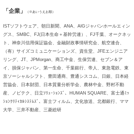
「企業」
（※あいうえお順）
ISTソフトウェア、朝日新聞、ANA、AIGジャパンホールエィン
グス、SMBC、FJ(日本生命＋基幹労連）、FJ千葉、オークネッ
ト、神奈川信用保証協会、金融財政事情研究会、航空連合、
（有）サイズコミュニケーションズ、資生堂、JFEエンジニア
リング、JT、JPMorgan、商工中金、生保労連、セブン＆ア
イ、損保ジャパン、第一生命、千葉銀行、帝人、東急電鉄、東
京ソーシャルシフト、豊田通商、豊通シスコム、日銀、日本経
営協会、日本財団、日本質量分析学会、農林中金、野村不動
産、ノビテク、日立ｿﾘｭｰｼｮﾝｽﾞ、HUMAN SQUARE、富士通ﾐｯ
ｼｮﾝｸﾘﾃｨｶﾙｼｽﾃﾑｽﾞ、富士フィルム、文化放送、北都銀行、ママ
大学、三井不動産、三菱総研