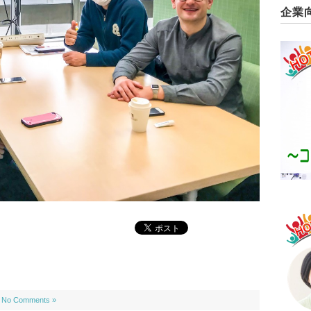
企業
｜
No Comments »