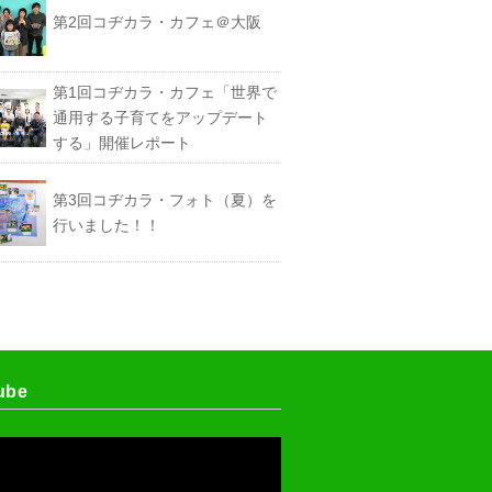
第2回コヂカラ・カフェ＠大阪
第1回コヂカラ・カフェ「世界で
通用する子育てをアップデート
する」開催レポート
第3回コヂカラ・フォト（夏）を
行いました！！
ube