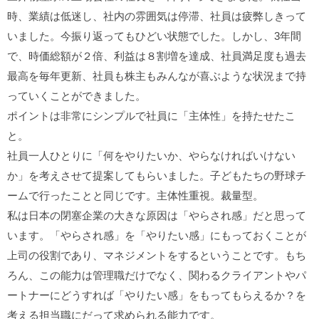
時、業績は低迷し、社内の雰囲気は停滞、社員は疲弊しきって
いました。今振り返ってもひどい状態でした。しかし、3年間
で、時価総額が２倍、利益は８割増を達成、社員満足度も過去
最高を毎年更新、社員も株主もみんなが喜ぶような状況まで持
っていくことができました。
ポイントは非常にシンプルで社員に「主体性」を持たせたこ
と。
社員一人ひとりに「何をやりたいか、やらなければいけない
か」を考えさせて提案してもらいました。子どもたちの野球チ
ームで行ったことと同じです。主体性重視。裁量型。
私は日本の閉塞企業の大きな原因は「やらされ感」だと思って
います。「やらされ感」を「やりたい感」にもっておくことが
上司の役割であり、マネジメントをするということです。もち
ろん、この能力は管理職だけでなく、関わるクライアントやパ
ートナーにどうすれば「やりたい感」をもってもらえるか？を
考える担当職にだって求められる能力です。