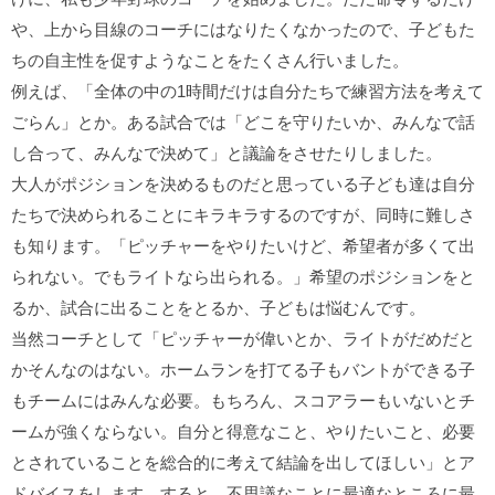
や、上から目線のコーチにはなりたくなかったので、子どもた
ちの自主性を促すようなことをたくさん行いました。
例えば、「全体の中の1時間だけは自分たちで練習方法を考えて
ごらん」とか。ある試合では「どこを守りたいか、みんなで話
し合って、みんなで決めて」と議論をさせたりしました。
大人がポジションを決めるものだと思っている子ども達は自分
たちで決められることにキラキラするのですが、同時に難しさ
も知ります。「ピッチャーをやりたいけど、希望者が多くて出
られない。でもライトなら出られる。」希望のポジションをと
るか、試合に出ることをとるか、子どもは悩むんです。
当然コーチとして「ピッチャーが偉いとか、ライトがだめだと
かそんなのはない。ホームランを打てる子もバントができる子
もチームにはみんな必要。もちろん、スコアラーもいないとチ
ームが強くならない。自分と得意なこと、やりたいこと、必要
とされていることを総合的に考えて結論を出してほしい」とア
ドバイスをします。すると、不思議なことに最適なところに最