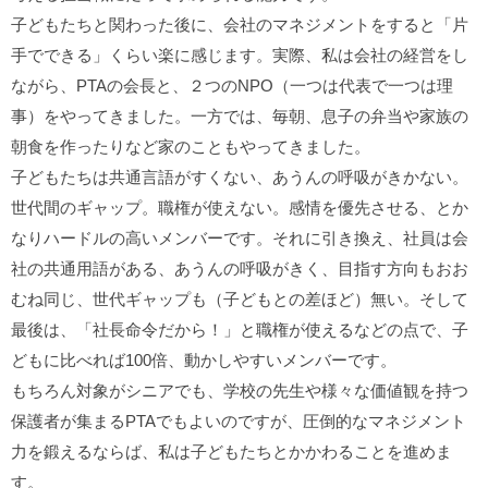
子どもたちと関わった後に、会社のマネジメントをすると「片
手でできる」くらい楽に感じます。実際、私は会社の経営をし
ながら、PTAの会長と、２つのNPO（一つは代表で一つは理
事）をやってきました。一方では、毎朝、息子の弁当や家族の
朝食を作ったりなど家のこともやってきました。
子どもたちは共通言語がすくない、あうんの呼吸がきかない。
世代間のギャップ。職権が使えない。感情を優先させる、とか
なりハードルの高いメンバーです。それに引き換え、社員は会
社の共通用語がある、あうんの呼吸がきく、目指す方向もおお
むね同じ、世代ギャップも（子どもとの差ほど）無い。そして
最後は、「社長命令だから！」と職権が使えるなどの点で、子
どもに比べれば100倍、動かしやすいメンバーです。
もちろん対象がシニアでも、学校の先生や様々な価値観を持つ
保護者が集まるPTAでもよいのですが、圧倒的なマネジメント
力を鍛えるならば、私は子どもたちとかかわることを進めま
す。