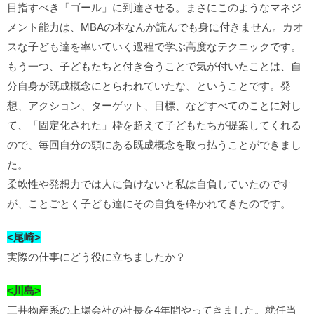
目指すべき「ゴール」に到達させる。まさにこのようなマネジ
メント能力は、MBAの本なんか読んでも身に付きません。カオ
スな子ども達を率いていく過程で学ぶ高度なテクニックです。
もう一つ、子どもたちと付き合うことで気が付いたことは、自
分自身が既成概念にとらわれていたな、ということです。発
想、アクション、ターゲット、目標、などすべてのことに対し
て、「固定化された」枠を超えて子どもたちが提案してくれる
ので、毎回自分の頭にある既成概念を取っ払うことができまし
た。
柔軟性や発想力では人に負けないと私は自負していたのです
が、ことごとく子ども達にその自負を砕かれてきたのです。
<尾崎>
実際の仕事にどう役に立ちましたか？
<川島>
三井物産系の上場会社の社長を4年間やってきました。就任当