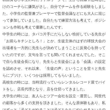
けのコーチらに嫌気がさし、自分でチームを作る経験をしまし
た。小学生の監督兼プレーヤーで監督会議などにも大人に混じ
って参加していました。自分たちで練習方法も考えて、ポジシ
ョンも作戦も考えて優勝したんです。
中学生の時には、タバコ片手にだらしない恰好している先生が
「お前らキチンとしろ！」とか、生徒主体のはずの球技大会の
出場者を一方的に先生らが決めてしまうことに反発心を持って
いたのですが、文句を言っても聞いてくれませんでした。そこ
で自ら生徒会長になり、先生らと生徒会による「会議」の設定
を認めさせ、それ以来、「生徒の声」ということを堂々と先生
らにブツけ、いくつかは採用してもらいました。
高校生の時には、当時流行っていらレンタルレコード屋でバイ
トをし、店長代理となり、店を仕切ってきました。
大学生の時には、友人らとツアー会社を設立・運営し、同世代
の顧客から多くの支持を頂きました。そんな原体験もあり、私
はずっと「子どもがやることは子どもたちにやらせるというの