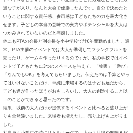
適な子が入り、なんと大会で優勝したんです。自分で決めたと
いうことに関する責任感、参画感は子どもたちの力を最大化さ
せます。子どもの本当の意味での実力やポテンシャルを大人は
つかみきれていないのだと痛感しました。
他にもPTAの会長と副会長を小中学校で計6年間勤めました。通
常、PTA主催のイベントでは大人が準備してフランクフルトを
売ったり、ゲームを作ったりするのですが、私の学校ではイベ
ントで子どもたちに3つのスペースを与えて、「物販」「遊び」
「なんでもOK」を考えてもらいました。伝えたのは予算とやっ
てはいけないことだけ。単純に来場するのは子ども達だから、
子ども達が作ったほうがおもしろいし、大人の創造すること以
上のことができると思ったのです。
結果、以前の大人だけが提供するイベントと比べると盛り上が
りも全然違いました。来場者も増えたし、売り上げも上がりま
した。
私自身も小学生の時にリトルリーグで、上から目線や怒鳴るだ