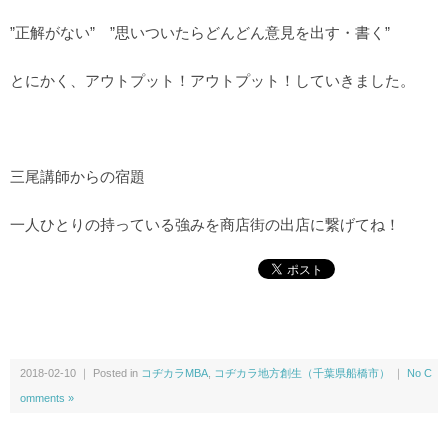
”正解がない” ”思いついたらどんどん意見を出す・書く”
とにかく、アウトプット！アウトプット！していきました。
三尾講師からの宿題
一人ひとりの持っている強みを商店街の出店に繋げてね！
2018-02-10 ｜ Posted in
コヂカラMBA
,
コヂカラ地方創生（千葉県船橋市）
｜
No C
omments »