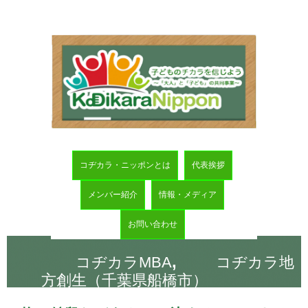
コヂカラ・ニッポンとは
代表挨拶
メンバー紹介
情報・メディア
お問い合わせ
,
コヂカラMBA
コヂカラ地
方創生（千葉県船橋市）