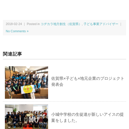
2018-02-24 ｜ Posted in
コヂカラ地方創生（佐賀県）
,
子ども事業アドバイザー
｜
No Comments »
関連記事
佐賀県×子ども×地元企業のプロジェクト
発表会
小城中学校の生徒達が新しいアイスの提
案をしました。