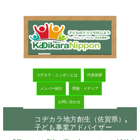
コヂカラ・ニッポンとは
代表挨拶
メンバー紹介
情報・メディア
お問い合わせ
,
コヂカラ地方創生（佐賀県）
子ども事業アドバイザー