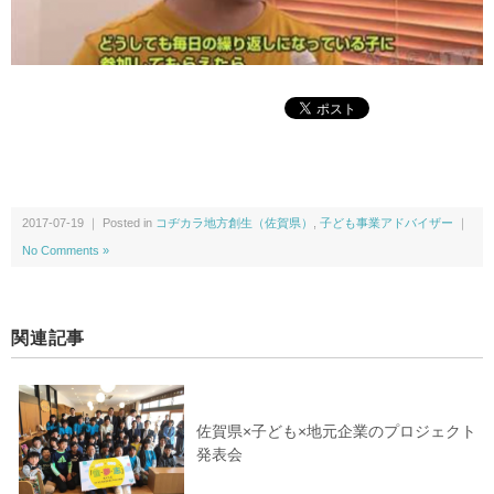
2017-07-19 ｜ Posted in
コヂカラ地方創生（佐賀県）
,
子ども事業アドバイザー
｜
No Comments »
関連記事
佐賀県×子ども×地元企業のプロジェクト
発表会